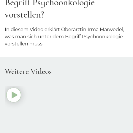
Begriff Psychoonkologie
Bewertungen unserer Klinik
vorstellen?
Presse
Broschüren und Downloads
In diesem Video erklärt Oberärztin Irma Marwedel,
was man sich unter dem Begriff Psychoonkologie
Behandlung und Therapie
vorstellen muss.
Ambiente
Weitere Videos
Kontakt und Anmeldung
Für Zuweiser
CuraMed
Klinikgruppe
Karriere