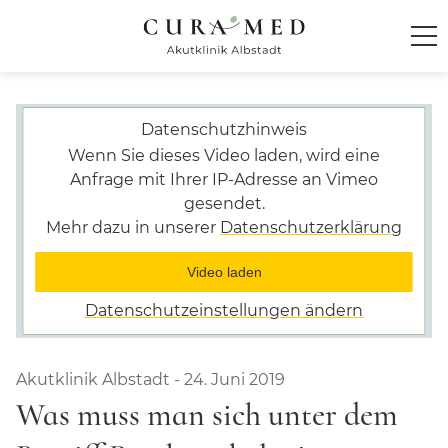
Startseite
Datenschutzhinweis
Klinik
Wenn Sie dieses Video laden, wird eine
Anfrage mit Ihrer IP-Adresse an Vimeo
Über die Klinik
gesendet.
Mehr dazu in unserer
Datenschutzerklärung
Team
Video laden
Privatambulanz
Datenschutzeinstellungen ändern
Tagesklinik
Online-Sprechstunde
Akutklinik Albstadt
-
24. Juni 2019
CuraMed
Akademie
Was muss man sich unter dem
Mediathek