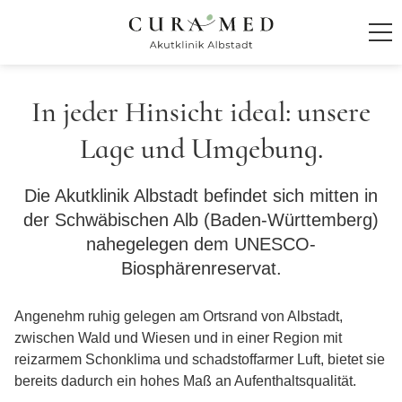
Startseite
In jeder Hinsicht ideal: unsere
Klinik
Lage und Umgebung.
Über die Klinik
Die Akutklinik Albstadt befindet sich mitten in
Leitbild und Philosophie
der Schwäbischen Alb (Baden-Württemberg)
Lage und Umgebung
nahegelegen dem UNESCO-
Geschäftsführung
Biosphärenreservat.
Klinikleitung
Angenehm ruhig gelegen am Ortsrand von Albstadt,
Räume und Ausstattung
zwischen Wald und Wiesen und in einer Region mit
Zulassung
reizarmem Schonklima und schadstoffarmer Luft, bietet sie
Qualitätsmanagement
bereits dadurch ein hohes Maß an Aufenthaltsqualität.
Kostenübernahme