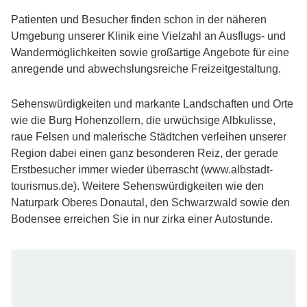
Nachhaltigkeit
Patienten und Besucher finden schon in der näheren
Umgebung unserer Klinik eine Vielzahl an Ausflugs- und
Digitalisierung
Wandermöglichkeiten sowie großartige Angebote für eine
Kooperationen
anregende und abwechslungsreiche Freizeitgestaltung.
Auszeichnungen
Warum wir?
Sehenswürdigkeiten und markante Landschaften und Orte
Impressionen
wie die Burg Hohenzollern, die urwüchsige Albkulisse,
raue Felsen und malerische Städtchen verleihen unserer
Team
Region dabei einen ganz besonderen Reiz, der gerade
Privatambulanz
Erstbesucher immer wieder überrascht (www.albstadt-
tourismus.de). Weitere Sehenswürdigkeiten wie den
Tagesklinik
Naturpark Oberes Donautal, den Schwarzwald sowie den
Bodensee erreichen Sie in nur zirka einer Autostunde.
Online-Sprechstunde
CuraMed
Akademie
Mediathek
Bewertungen unserer Klinik