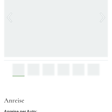
Presse
Broschüren und Downloads
Behandlung und Therapie
Ambiente
Kontakt und Anmeldung
Für Zuweiser
CuraMed
Klinikgruppe
Karriere
Anreise
Anreise per Auto: