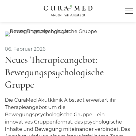
Startseite
Klinik
06. Februar 2026
Neues Therapieangebot:
Über die Klinik
Bewegungspsychologische
Team
Gruppe
Privatambulanz
Tagesklinik
Die
CuraMed
Akutklinik Albstadt erweitert ihr
Therapieangebot um die
Online-Sprechstunde
Bewegungspsychologische Gruppe – ein
CuraMed
Akademie
innovatives Gruppenformat, das psychologische
Inhalte und Bewegung miteinander verbindet. Das
Mediathek