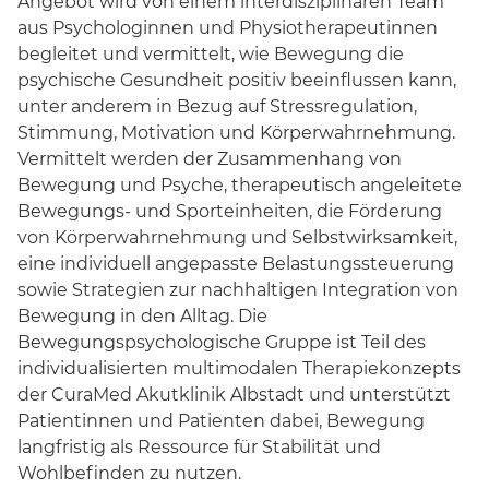
Angebot wird von einem interdisziplinären Team
Bewertungen unserer Klinik
aus Psychologinnen und Physiotherapeutinnen
begleitet und vermittelt, wie Bewegung die
Presse
psychische Gesundheit positiv beeinflussen kann,
Broschüren und Downloads
unter anderem in Bezug auf Stressregulation,
Stimmung, Motivation und Körperwahrnehmung.
Behandlung und Therapie
Vermittelt werden der Zusammenhang von
Bewegung und Psyche, therapeutisch angeleitete
Bewegungs- und Sporteinheiten, die Förderung
Ambiente
von Körperwahrnehmung und Selbstwirksamkeit,
eine individuell angepasste Belastungssteuerung
Kontakt und Anmeldung
sowie Strategien zur nachhaltigen Integration von
Bewegung in den Alltag. Die
Für Zuweiser
Bewegungspsychologische Gruppe ist Teil des
individualisierten multimodalen Therapiekonzepts
CuraMed
Klinikgruppe
der
CuraMed
Akutklinik Albstadt und unterstützt
Patientinnen und Patienten dabei, Bewegung
langfristig als Ressource für Stabilität und
Karriere
Wohlbefinden zu nutzen.