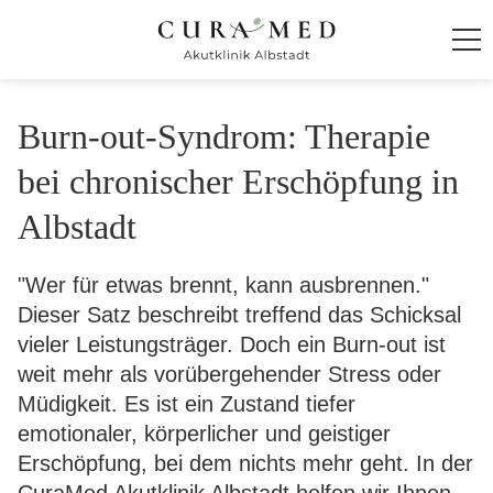
Startseite
Burn-out-Syndrom: Therapie
Klinik
bei chronischer Erschöpfung in
Albstadt
Behandlung und Therapie
"Wer für etwas brennt, kann ausbrennen."
Ambiente
Dieser Satz beschreibt treffend das Schicksal
vieler Leistungsträger. Doch ein Burn-out ist
Kontakt und Anmeldung
weit mehr als vorübergehender Stress oder
Müdigkeit. Es ist ein Zustand tiefer
Für Zuweiser
emotionaler, körperlicher und geistiger
Erschöpfung, bei dem nichts mehr geht. In der
CuraMed
Klinikgruppe