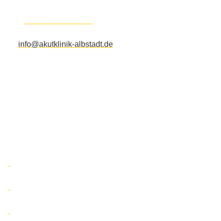
72461
Albstadt
Tel.:
+49 7432 13096-20
Fax:
+49 7432 90717-99
info@akutklinik-albstadt.de
Ein Unternehmen der
Unsere Social Media Kanäle