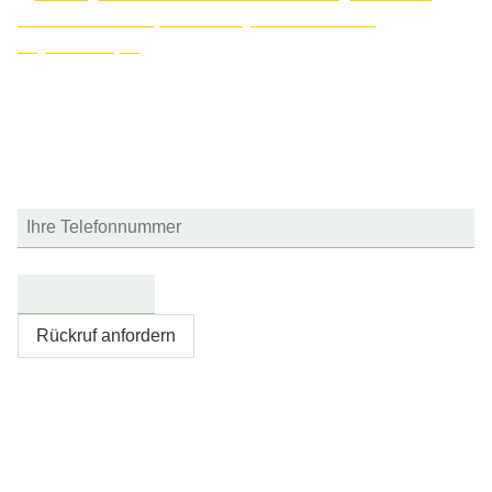
internationaler Experte für Psychosomatik und
Psychotherapie
Sie möchten, dass wir Sie zurückrufen? Einfach Formular
ausfüllen und abschicken, wir melden uns gerne bei Ihnen.
Ihre Telefonnummer
Bitte nicht ausfüllen
*
Rückruf anfordern
Akutklinik Albstadt GmbH
Privatklinik für Psychosomatische Medizin, Psychiatrie und
Psychotherapie
Unter Nank 64