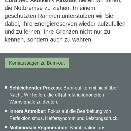
CuraMed
Akutklinik Albstadt helfen wir Ihnen,
die Notbremse zu ziehen. In einem
Karriere
geschützten Rahmen unterstützen wir Sie
dabei, Ihre Energiereserven wieder aufzufüllen
und zu lernen, Ihre Grenzen nicht nur zu
kennen, sondern auch zu wahren.
Kernaussagen zu Burn-out
Schleichender Prozess:
Burn-out kommt nicht über
Nacht. Wir helfen, die oft jahrelang ignorierten
Warnsignale zu deuten.
Innere Antreiber:
Fokus auf die Bearbeitung von
Perfektionismus, Helfersyndrom und Leistungsdruck.
Multimodale Regeneration:
Kombination aus