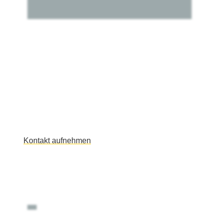
Akutklinik Albstadt
Sie haben noch Fragen?
Wenden Sie sich mit offenen Fragen jederzeit an
uns – wir stehen Ihnen gerne zur Verfügung.
Kontakt aufnehmen